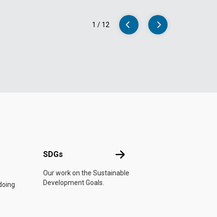
1
/
12
SDGs
SDGs
 Liên Hợp Quốc
Our work on the Sustainable
Development Goals.
doing