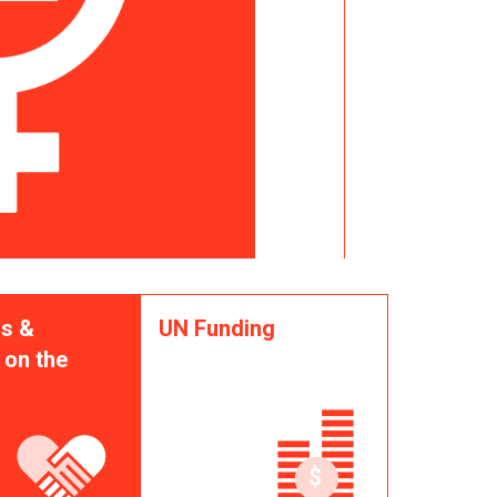
s &
UN Funding
 on the