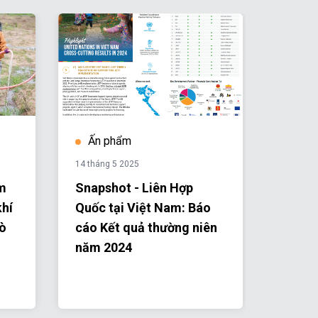
Ấn phẩm
Ấn 
14 tháng 5 2025
31 tháng
m
Snapshot - Liên Hợp
Báo c
khí
Quốc tại Việt Nam: Báo
niên 
rò
cáo Kết quả thường niên
Quốc 
năm 2024