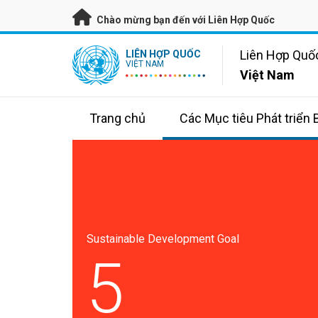
Bỏ qua đến nội dung chính
Chào mừng bạn đến với Liên Hợp Quốc
UN Logo
Liên Hợp Quố
LIÊN HỢP QUỐC
VIỆT NAM
Việt Nam
Trang chủ
Các Mục tiêu Phát triển
Sustainable Development Goal
5