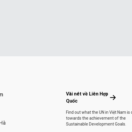
Footer menu
Vài nét về Liên Hợp
am
Vài nét về
Quốc
Find out what the UN in Việt Nam is 
towards the achievement of the
 Hà
Sustainable Development Goals.