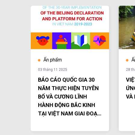
Ấn phẩm
Ấ
03 tháng 11 2025
28 t
 Câu
BÁO CÁO QUỐC GIA 30
VI
Bùi
NĂM THỰC HIỆN TUYÊN
ỨN
BỐ VÀ CƯƠNG LĨNH
VÀ 
HÀNH ĐỘNG BẮC KINH
TẠI VIỆT NAM GIAI ĐOẠN
2019-2023