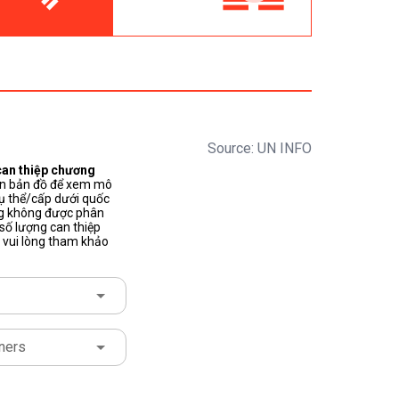
Source: UN INFO
can thiệp chương
trên bản đồ để xem mô
cụ thể/cấp dưới quốc
úng không được phân
 số lượng can thiệp
, vui lòng tham khảo
ners