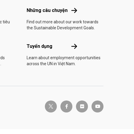
Dộng
Những câu chuyện
Những câu chuyện
c tiêu
Find out more about our work towards
the Sustainable Development Goals.
Tuyển dụng
Tuyển dụng
rds
Learn about employment opportunities
.
across the UN in Việt Nam.
twitter-x
facebook-f
flickr
youtube