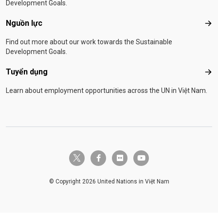
Development Goals.
Nguồn lực
Ngu
Find out more about our work towards the Sustainable
Development Goals.
Tuyển dụng
Tuy
Learn about employment opportunities across the UN in Việt Nam.
twitter-x
facebook-f
flickr
youtube
© Copyright 2026 United Nations in Việt Nam