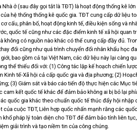
 Nhà ở (sau đây gọi tắt là TĐT) là hoạt động thống kê lớ
g của hệ thống thống kê quốc gia. TĐT cung cấp dữ liệu to
cơ cấu, phân bố, hoạt động kinh tế, điều kiện sống và nhà 
nước, quốc tế cũng như các đặc điểm kinh tế xã hội quan t
mà không có nguồn nào khác có thể cung cấp đầy đủ. Tro
u thay đổi cũng như quá trình chuyển đổi nhân khẩu học đa
iới, bao gồm cả tại Việt Nam, các dữ liệu này lại càng q
ng thể thiếu đối với: (1) Công tác lập kế hoạch chiến lượ
ển Kinh tế-Xã hội cả cấp quốc gia và địa phương; (2) Hoạc
ng; (3) Giám sát và báo cáo tiến độ thực hiện các Mục tiê
 cam kết quốc tế khác để đảm bảo không ai bị bỏ lại phía
ác quốc gia khác theo chuẩn quốc tế thúc đẩy hội nhập q
ệt của cuộc TĐT, Liên hợp quốc nhấn mạnh rằng các quốc
n khổ pháp lý toàn diện cho TĐT để đảm bảo tính liên tục
ệm giải trình và tạo niềm tin của công chúng.