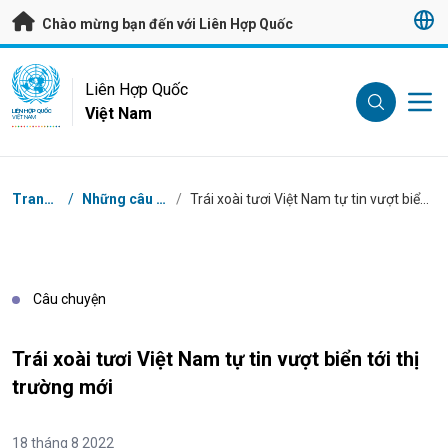
Bỏ qua đến nội dung chính
Chào mừng bạn đến với Liên Hợp Quốc
UN Logo
Liên Hợp Quốc
Việt Nam
LIÊN HỢP QUỐC
VIỆT NAM
Breadcrumb
Trang chủ
/
Những câu chuyện
/
Trái xoài tươi Việt Nam tự tin vượt biển tới thị trường mới
Câu chuyện
Trái xoài tươi Việt Nam tự tin vượt biển tới thị
trường mới
18 tháng 8 2022