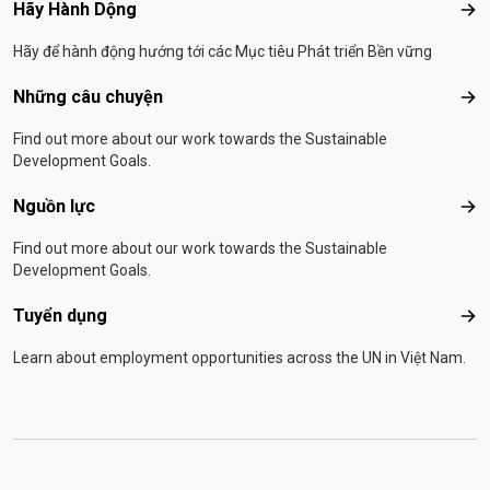
Hãy Hành Dộng
Hãy
Hãy để hành động hướng tới các Mục tiêu Phát triển Bền vững
Những câu chuyện
Nhữ
Find out more about our work towards the Sustainable
Development Goals.
Nguồn lực
Ngu
Find out more about our work towards the Sustainable
Development Goals.
Tuyển dụng
Tuy
Learn about employment opportunities across the UN in Việt Nam.